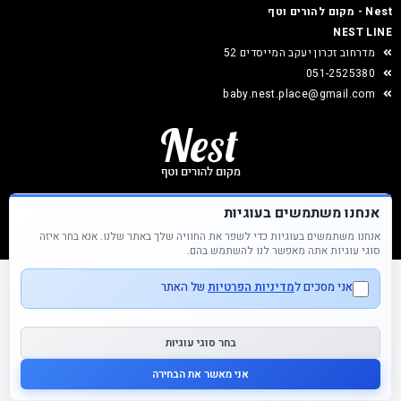
Nest - מקום להורים וטף
NEST LINE
מדרחוב זכרון יעקב המייסדים 52
051-2525380
baby.nest.place@gmail.com
אנחנו משתמשים בעוגיות
אנחנו משתמשים בעוגיות כדי לשפר את החוויה שלך באתר שלנו. אנא בחר איזה
Nest &copy כל הזכויות שמורות
סוגי עוגיות אתה מאפשר לנו להשתמש בהם.
אני מסכים ל
מדיניות הפרטיות
של האתר
בחר סוגי עוגיות
אנחנו כאן בשבילך
אני מאשר את הבחירה