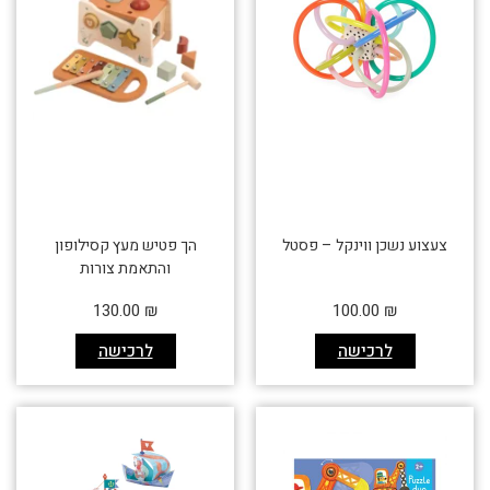
צעצוע נשכן ווינקל – פסטל
הך פטיש מעץ קסילופון
והתאמת צורות
130.00
₪
100.00
₪
לרכישה
לרכישה