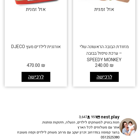
אזל זמנית
אזל זמנית
מזוודת הבובה הראשונה שלי
אורגנית לילדים מעץ DJECO
– ערכת טיפול בבובה
SPEEDY MONKEY
470.00
₪
240.00
₪
לרכישה
לרכישה
nest.play
3,647
959
חנות בוטיק למשחקים לילדים, הנעלה, תינוקות ומתנות.
אתר עם משלוחים לכל הארץ
בחצר קסומה במדרחוב זכרון יעקב עם מרחב משחק לילדים וקפה משובח
0512525380