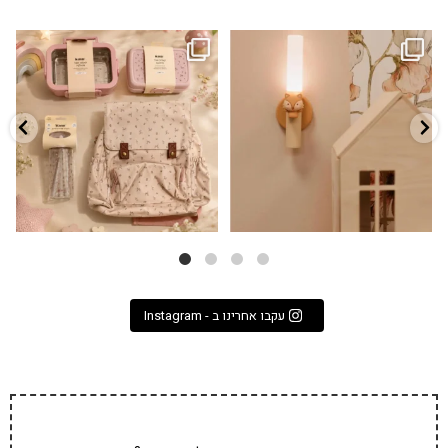
גם פריט עיצובי לחדר, גם מנורת לילה
✨ חוזרים למסגרת בסטייל! ✨
...
מרגיעה, וגם
...
הקולקציה החדשה
3
0
9
4
עקבו אחרינו ב - Instagram