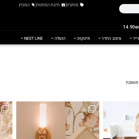
מותגים
תיבת המתנות
המגזין
נייר
עיצוב החדר
תינוקות
הנעלה
NEST LINE
 משובח
...
גם פריט עיצובי לחדר, גם מנורת לילה מרגיעה, וגם
לבלב
3
0