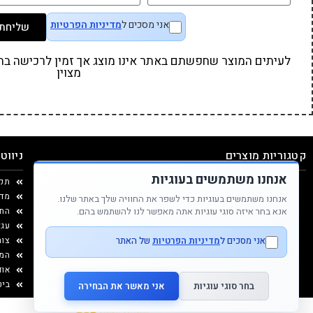
אני מסכים ל
מדיניות הפרטיות
שליחת 
לעיתים המוצר שחפשתם באתר אינו מוצג אך זמין לרכישה בחנו
מצוין
קטגוריות מוצרים
ניווט
אנחנו משתמשים בעוגיות
משחקים
תינוקות
תקנ
אביזרי אוכל
רפואה משלימה
מדי
אנחנו משתמשים בעוגיות כדי לשפר את החוויה שלך באתר שלנו.
תיקים ואקססוריז
הנעלה
אנא בחר איזה סוגי עוגיות אתה מאפשר לנו להשתמש בהם.
החל
יצירה ומוצרי נייר
עגל
עיצוב החדר
אני מסכים ל
מדיניות הפרטיות
של האתר
צור
המג
אוד
אנחנו כאן בשבילך
ביט
בחר סוגי עוגיות
אני מאשר את הבחירה