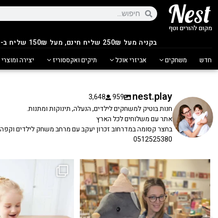
בקניה מעל 250
₪
שליח חינם, מעל 150₪ שליח ב-14.90₪
חדש
משחקים
אביזרי אוכל
תיקים ואקססוריז
יצירה ומוצרי 
nest.play
3,648
959
חנות בוטיק למשחקים לילדים, הנעלה, תינוקות ומתנות.
אתר עם משלוחים לכל הארץ
בחצר קסומה במדרחוב זכרון יעקב עם מרחב משחק לילדים וקפה
0512525380
כשפתחתי את החנות חלמתי ליצור מקום שהייתי
הבובה הכי מתוקה הגיעה אלינו!
...
שמחה
...
האף של הכ
7
0
39
16