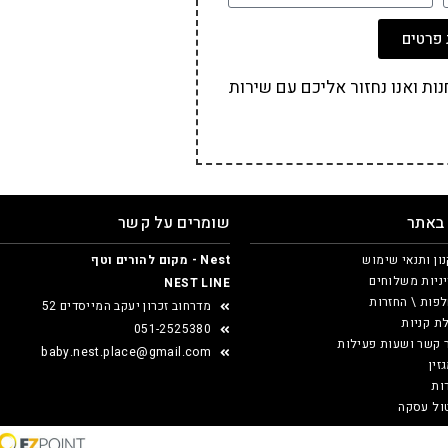
פרטים
ת ואנו נחזור אליכם עם שירות
 באתר
שומרים על קשר
ון ותנאי שימוש
Nest - מקום להורים וטף
ניות משלוחים
NEST LINE
פות \ החזרות
מדרחוב זכרון יעקב המייסדים 52
ת קניות
051-2525380
 קשר ושעות פעילות
baby.nest.place@gmail.com
זין
ות
ול עסקה