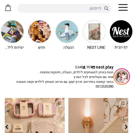
דף הבית
NEST LINE
הנעלה
חדש
יצירות לילדים - יצירה לילדים
nest.play
3,648
959
חנות בוטיק למשחקים לילדים, הנעלה, תינוקות ומתנות.
אתר עם משלוחים לכל הארץ
בחצר קסומה במדרחוב זכרון יעקב עם מרחב משחק לילדים וקפה משובח
0512525380
גם פריט עיצובי לחדר, גם מנורת לילה
✨ חוזרים למסגרת בסטייל! ✨
...
מרגיעה, וגם
...
הקולקציה החדשה
3
0
9
4