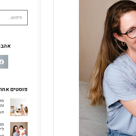
אהבת
פוסטים אחרו
מש
וה
לכנ
מת
לי
לכנ