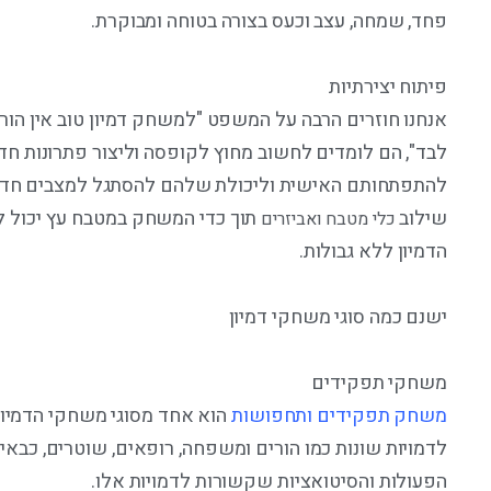
פחד, שמחה, עצב וכעס בצורה בטוחה ומבוקרת.
פיתוח יצירתיות
אנחנו חוזרים הרבה על המשפט "למשחק דמיון טוב אין הו
לבד", הם לומדים לחשוב מחוץ לקופסה וליצור פתרונות חדש
להתפתחותם האישית וליכולת שלהם להסתגל למצבים חד
שילוב
תוך כדי המשחק במטבח עץ יכול ל
כלי מטבח ואביזרים
הדמיון ללא גבולות.
ישנם כמה סוגי משחקי דמיון
משחקי תפקידים
משחק תפקידים ותחפושות
הוא אחד מסוגי משחקי הדמיון
לדמויות שונות כמו הורים ומשפחה, רופאים, שוטרים, כבאי
הפעולות והסיטואציות שקשורות לדמויות אלו.