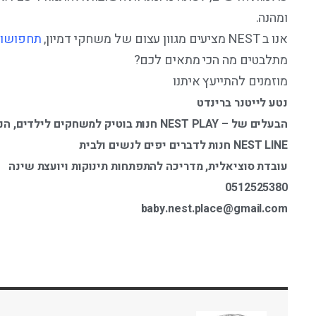
ומהנה.
אנו ב NEST מציעים מגוון עצום של משחקי דמיון,
תחפושו
מתלבטים מה הכי מתאים לכם?
מוזמנים להתייעץ איתנו
נטע לייטנר ברינדט
הבעלים של – NEST PLAY חנות בוטיק למשחקים לילדים, הנעלה ומתנות
NEST LINE חנות לדברים יפים לנשים ולבית
עובדת סוציאלית, מדריכה להתפתחות תינוקות ויועצת שינה
0512525380
baby.nest.place@gmail.com