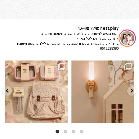
nest.play
3,648
959
חנות בוטיק למשחקים לילדים, הנעלה, תינוקות ומתנות.
אתר עם משלוחים לכל הארץ
בחצר קסומה במדרחוב זכרון יעקב עם מרחב משחק לילדים וקפה משובח
0512525380
גם פריט עיצובי לחדר, גם מנורת לילה
✨ חוזרים למסגרת בסטייל! ✨
...
מרגיעה, וגם
...
הקולקציה החדשה
3
0
9
4