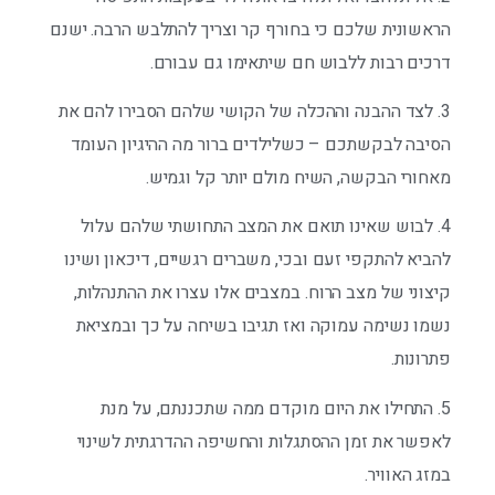
הראשונית שלכם כי בחורף קר וצריך להתלבש הרבה. ישנם
דרכים רבות ללבוש חם שיתאימו גם עבורם.
3. לצד ההבנה וההכלה של הקושי שלהם הסבירו להם את
הסיבה לבקשתכם – כשלילדים ברור מה ההיגיון העומד
מאחורי הבקשה, השיח מולם יותר קל וגמיש.
4. לבוש שאינו תואם את המצב התחושתי שלהם עלול
להביא להתקפי זעם ובכי, משברים רגשיים, דיכאון ושינו
קיצוני של מצב הרוח. במצבים אלו עצרו את ההתנהלות,
נשמו נשימה עמוקה ואז תגיבו בשיחה על כך ובמציאת
פתרונות.
5. התחילו את היום מוקדם ממה שתכננתם, על מנת
לאפשר את זמן ההסתגלות והחשיפה ההדרגתית לשינוי
במזג האוויר.