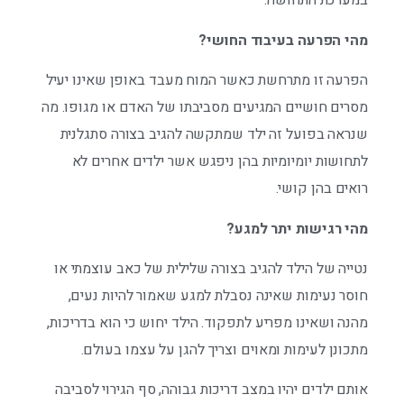
במערכת התחושה.
מהי הפרעה בעיבוד החושי?
הפרעה זו מתרחשת כאשר המוח מעבד באופן שאינו יעיל
מסרים חושיים המגיעים מסביבתו של האדם או מגופו. מה
שנראה בפועל זה ילד שמתקשה להגיב בצורה סתגלנית
לתחושות יומיומיות בהן ניפגש אשר ילדים אחרים לא
רואים בהן קושי.
מהי רגישות יתר למגע?
נטייה של הילד להגיב בצורה שלילית של כאב עוצמתי או
חוסר נעימות שאינה נסבלת למגע שאמור להיות נעים,
מהנה ושאינו מפריע לתפקוד. הילד יחוש כי הוא בדריכות,
מתכונן לעימות ומאוים וצריך להגן על עצמו בעולם.
אותם ילדים יהיו במצב דריכות גבוהה, סף הגירוי לסביבה