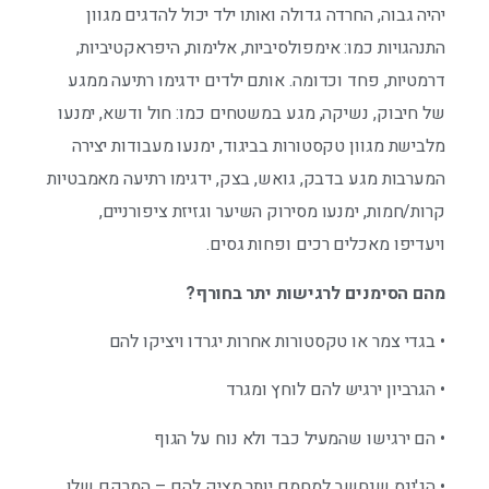
יהיה גבוה, החרדה גדולה ואותו ילד יכול להדגים מגוון
התנהגויות כמו: אימפולסיביות, אלימות, היפראקטיביות,
דרמטיות, פחד וכדומה. אותם ילדים ידגימו רתיעה ממגע
של חיבוק, נשיקה, מגע במשטחים כמו: חול ודשא, ימנעו
מלבישת מגוון טקסטורות בביגוד, ימנעו מעבודות יצירה
המערבות מגע בדבק, גואש, בצק, ידגימו רתיעה מאמבטיות
קרות/חמות, ימנעו מסירוק השיער וגזיזת ציפורניים,
ויעדיפו מאכלים רכים ופחות גסים.
מהם הסימנים לרגישות יתר בחורף?
• בגדי צמר או טקסטורות אחרות יגרדו ויציקו להם
• הגרביון ירגיש להם לוחץ ומגרד
• הם ירגישו שהמעיל כבד ולא נוח על הגוף
• הג'ינס שנחשב למחמם יותר מציק להם – המרקם שלו