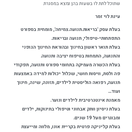
שתוכל לתת לו בשעות בהן נמצא במסגרת.
עינת לוי זמר
בעלת עסק 'בריאות.תנועה.צמיחה', מומחית בספורט
התפתחותי-טיפולי, תנועה ובריאות.
בעלת תואר ראשון בחינוך ובהוראת החינוך הגופני
והתנועה, התמחות בטיפוח יציבה ותנועה.
בעלת הכשרה מעמיקה בתחומי ספורט ותנועה, תפקודי
פה ולסת, וויסות חושי, שכלול יכולות למידה באמצעות
תנועה, רפואה הוליסטית לילדים, תזונה, שינה, חינוך
ועוד…
מאמנת אינטגרטיבית לילדים ונוער.
בעלת ניסיון וותק אבחוני וטיפולי בתינוקות, ילדים
ומבוגרים מעל 19 שנים.
בעלת קליניקה פרטית בקריית אונו, מלווה ומייעצת