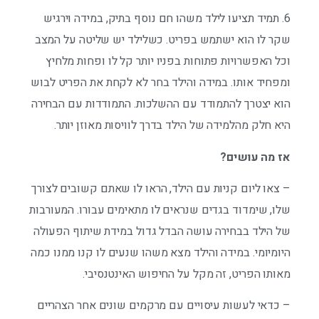
6. תמיד תציעו לילד משהו חם נוסף בתיק, במידה וירגיש
שקר לו הוא ישתמש בפריט. כשלילד יש שליטה על המצב
וכל האפשרויות פתוחות בפניו יותר קל לו ופחות מלחיץ
ומפחיד אותו. במידה והילד בחר לא לקחת את הפריט לבוש
הוא יצטרך להתמודד עם ההשלכות. התמודדות עם הבחירה
היא חלק מהלמידה של הילד בדרך לוויסות מאוזן יותר.
אז מה עושים?
– צאו ליום קניות עם הילד, הראו לו שאתם קשובים לצורך
שלו, שימדוד בגדים שנראים לו מתאימים עבורו. המעורבות
של הילד בבחירה עושה הבדל גדול במידת שיתוף הפעולה
היומיומי. במידה והילד מצא משהו שנעים לו קנו ממנו כמה
מאותו הפריט, זה מקל על החיפוש האינטנסיבי.
– כדאי לעשות עיסויים עם מרקמים שונים אחר הצהריים