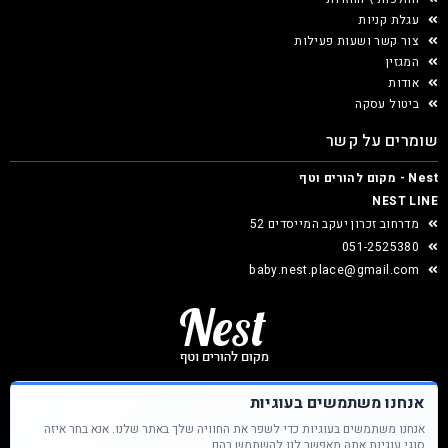
עגלת קניות
צור קשר ושעות פעילות
המגזין
אודות
ביטול עסקה
שומרים על קשר
Nest - מקום להורים וטף
NEST LINE
מדרחוב זכרון יעקב המייסדים 52
051-2525380
baby.nest.place@gmail.com
אנחנו משתמשים בעוגיות
אנחנו משתמשים בעוגיות כדי לשפר את החוויה שלך באתר שלנו. אנא בחר איזה
Nest &copy כל הזכויות שמורות
סוגי עוגיות אתה מאפשר לנו להשתמש בהם.