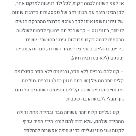
או לפני השינה לכמה דקות. לכל ילד רגישות למרקם אחר,
לכן הכינו תיבה עם מגוון רחב של טקסטורות בדרגות שונות
של גירוי וחשפו אותו לכך בעיסוי הדרגתי מהמרקם הנעים
לו יותר, בינוני וגס – כך שבכל יום ייחשף לפחות לשלשה
מרקמים לכמה דקות מרוכזות. עיסוי תחושתי עושים
בידיים, ברגליים, בשני צידי עמוד השדרה, חגורת הכתפיים
ובפנים (ללא בטן ובית חזה).
– קנו להם גרביים ללא תפר, גרביונים ללא תפר קפוצ'ונים
קלים יותר ממעיל (יש היום מגוון רחב), גרביים, חולצות
ומכנסיים תרמיים שהם קלילים ונעימים השומרים על חום
גוף מבלי ללבוש הרבה שכבות.
– קנו נעליים קלות יותר עשויות מבד ובמידה אחת גדולה
מהמידה שלהם, שלא יהיה להם לוחץ מידי. תמיד עדיף
לקנות שני סוגי נעליים כדי שתהיה אפשרות להחלפה