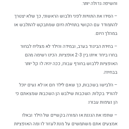
וחשיפה גדולה יותר.
– הסירו את התוויות לפני הלבוש הראשוני, כך שלא יצטרך
להתמודד עם הקושי בתחילת היום שמתבקש להתלבש או
במהלך היום.
– בחירת הביגוד בערב, ובמידה והילד לא מצליח לבחור
בחרו ביחד איתו בין 2-3 אופציות. הכינו רשימה מהם
האופציות ללבוש בחורף עבורו, ככה יהיה לו קל יותר
בבחירה.
– הלבישו בשכבות, כך שאם לילד חם או לא נעים יוכל
להוריד בקלות. השכבות שילבש הן השכבות שמצאתם כי
הן נעימות עבורו.
– שתפו את הגננת או המורה בקשיים של הילד ובאלו
אמצעים אתם משתמשים על מנת לעזור לו ומה האופציות