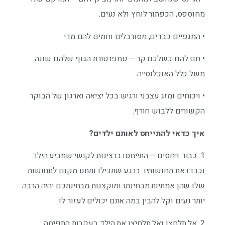
מחוספס, הכפתור לוחץ ולא נעים.
• המגפיים כבדים, מסורבלים וחמים להם מדי.
• חם להם כשלכם קר – טמפרטורת הגוף שלהם שונה
משל כלל האוכלוסייה.
• ויכוחים ומזג עצבני ורגיש בכל יציאה וארגון של הבוקר
הקשורים ללבוש חורף.
איך כדאי להתייחס לאותם ילדים?
1. כבוד ויחסים – התייחסו ברצינות לקושי שמביע הילד
וכבדו את תחושותיו. ברגע שתכילו ותתנו מקום לתחושות
שלו שהן אמתיות מבחינתו ומוקצנות מבחינתכם יהיה הרבה
יותר נעים וקל להבין במה אתם יכולים לעזור לו.
2. אל תלחצו ואל תלחיצו את הילד בעקבות התפיסה