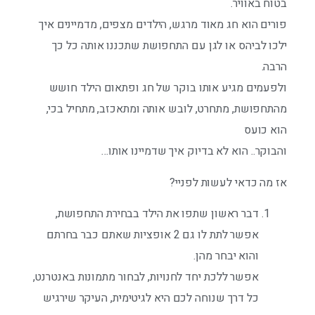
בטוח באוויר.
פורים הוא חג מאוד מרגש, הילדים מצפים, מדמיינים איך
ילכו לביהס או לגן עם התחפושת שתכננו אותה כל כך
הרבה.
ולפעמים מגיע אותו בוקר של חג ופתאום הילד חושש
מהתחפושת, מתחרט, לובש אותה ומתאכזב, מתחיל בכי,
הוא כועס
והבוקר.. הוא לא בדיוק איך שדמיינו אותו…
אז מה כדאי לעשות לפניי?
דבר ראשון שתפו את הילד בבחירת התחפושת,
אפשר לתת לו גם 2 אופציות שאתם כבר בחרתם
והוא יבחר מהן.
אפשר ללכת יחד לחנויות, לבחור מתמונות באנטרנט,
כל דרך שנוחה לכם היא לגיטימית, העיקר שירגיש