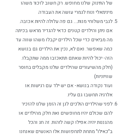
של התינוק שלנו מחופש. רק חשוב לזכור משהו
מינימאלי ונוח לגמרי עושה את העבודה.
לגבי משלוחי מנות…. גם פה עלולה להיות אכזבה.
אם ניתן והילדים קטנים כדאי להגדיר מראש בכיתה
מה מביאים כדי שכל הילדים יקבלו משהו שווה עד
כמה שאפשר. ואם לא, נכין את הילדים גם בנושא
הזה- יכול להיות שאתם תתאכזבו ממה שתקבלו.
(חלק מהשיעורים שהילדים שלנו מקבלים בחוסר
שוויוניות)
ועוד נקודה בנושא- אם יש ילד עם רגישות או
אלרגיה תחשבו גם עליו.
לפני שהילדים הולכים לגן זה הזמן שלנו להזכיר
להם שכולם יהיו מחופשים ואת חלק מהילדים או
מהגננות יהיה אפילו קשה לזהות. זה חג והכל
ב"כאילו" מתחת לתחפושות אלו האנשים שאנחנו