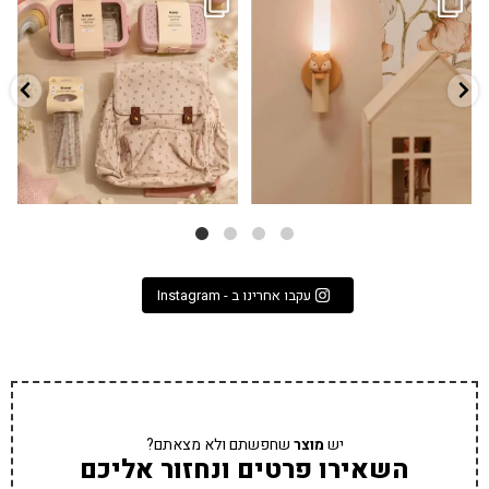
גם פריט עיצובי לחדר, גם מנורת לילה
✨ חוזרים למסגרת בסטייל! ✨
...
מרגיעה, וגם
...
הקולקציה החדשה
3
0
9
4
עקבו אחרינו ב - Instagram
יש
מוצר
שחפשתם ולא מצאתם?
השאירו פרטים ונחזור אליכם