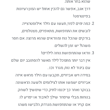
שהוא בחר אותה.
דרך אגב, אפשר גם להכין אחת! יש המון רעיונות
בפינטרסט!
כמה ימים לפני, תעשו עם הילד אילוסטרצייה.
לובשים את התחפושת, מתאפרים, מצטלמים,
בודקים שהכל נוח ומוודאים שהוא מרוצה. אם חסר
משהו? יש זמן להשלים.
וודאו שהתחפושת נוחה לילדים!
אין דבר יותר מתסכל לילד מאשר להסתובב יום שלם
עם ביגוד לא נוח, מגרד וכו…
במידה ויש אביזרים, תקבעו עם הילד מראש איזה
אביזרים ישמשו אותו לצילומים ולשעה הראשונה
בבוקר ואחר כך יכנסו לתיק כדי שימשיך לשחק
בנוחות מבלי שיפחד שילך לאיבוד או יפריע לו.
אם קריר או שהתחפושת מגרדת, הלבישו משהו