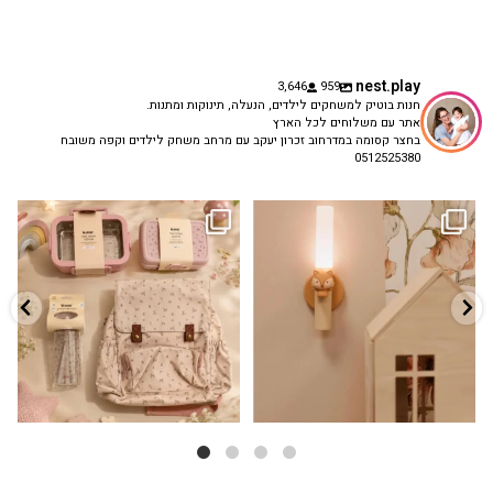
nest.play
3,646
959
חנות בוטיק למשחקים לילדים, הנעלה, תינוקות ומתנות.
אתר עם משלוחים לכל הארץ
בחצר קסומה במדרחוב זכרון יעקב עם מרחב משחק לילדים וקפה משובח
0512525380
גם פריט עיצובי לחדר, גם מנורת לילה
✨ חוזרים למסגרת בסטייל! ✨
...
מרגיעה, וגם
...
הקולקציה החדשה
3
0
9
4